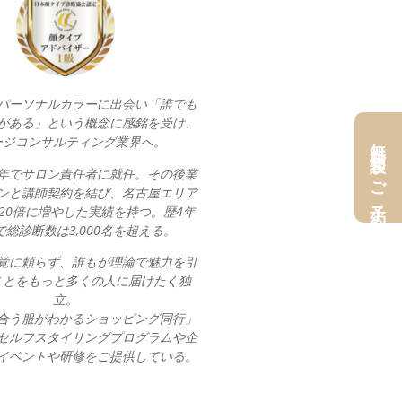
パーソナルカラーに出会い「誰でも
がある」という概念に感銘を受け、
無料相談＆ご予約
ージコンサルティング業界へ。
年でサロン責任者に就任。その後業
ンと講師契約を結び、名古屋エリア
20倍に増やした実績を持つ。歴4年
総診断数は3,000名を超える。
覚に頼らず、誰もが理論で魅力を引
ことをもっと多くの人に届けたく独
立。
合う服がわかるショッピング同行」
セルフスタイリングプログラムや企
イベントや研修をご提供している。