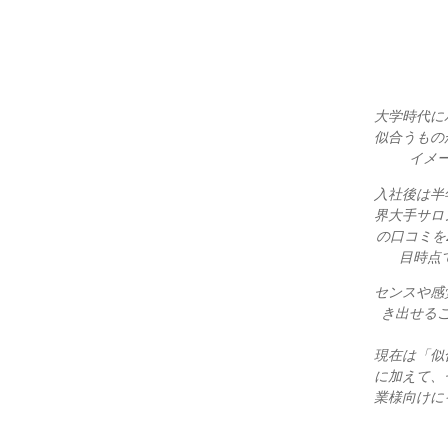
大学時代に
似合うもの
イメ
入社後は半
界大手サロ
の口コミを
目時点で
センスや感
き出せる
現在は「似
に加えて、
業様向けに