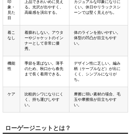
印
上品できれいめに見え
カジュアルな印象になりに
象・
る。光沢が出やすく、
くい。休日やリラックスシ
見た
高級感を演出する。
ーンでは堅く見えがち。
目
着こ
着膨れしない。アウタ
体のラインを拾いやすい。
なし
ーやジャケットのイン
体型の凹凸が目立ちやす
ナーとして非常に優
い。
秀。
機能
季節を選ばない。薄手
デザイン性に乏しい。編み
性
のため、秋口から春先
柄（ケーブルなど）が出に
まで長く着用できる。
くく、シンプルになりが
ち。
ケア
比較的シワになりにく
摩擦に弱い素材の場合、毛
く、持ち運びしやす
玉や摩擦痕が目立ちやす
い。
い。
ローゲージニットとは？