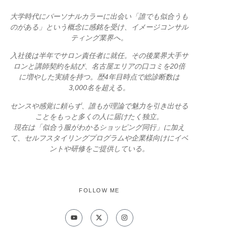
大学時代にパーソナルカラーに出会い「誰でも似合うも
のがある」という概念に感銘を受け、イメージコンサル
ティング業界へ。
入社後は半年でサロン責任者に就任。その後業界大手サ
ロンと講師契約を結び、名古屋エリアの口コミを20倍
に増やした実績を持つ。歴4年目時点で総診断数は
3,000名を超える。
センスや感覚に頼らず、誰もが理論で魅力を引き出せる
ことをもっと多くの人に届けたく独立。
現在は「似合う服がわかるショッピング同行」に加え
て、セルフスタイリングプログラムや企業様向けにイベ
ントや研修をご提供している。
FOLLOW ME