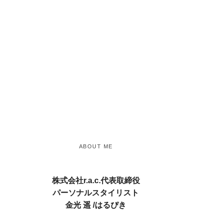
手持ち服コー
バンドカラー
ディネートお
シャツが似合
すすめサービ
わない人の特
ス1…
徴と…
By
Admin
By
Admin
-
7月 14, 2026
-
7月 3, 2026
ABOUT ME
株式会社r.a.c.代表取締役
パーソナルスタイリスト
金光 遥 /はるぴき