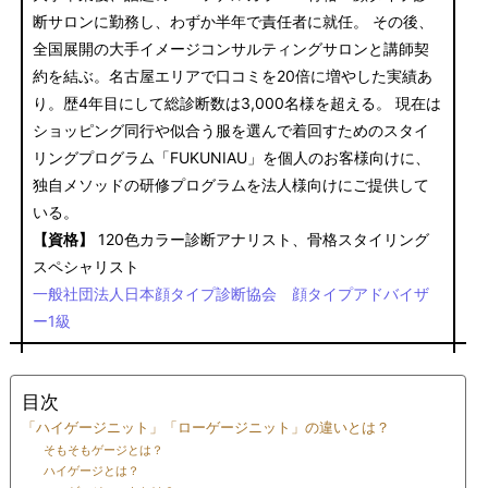
断サロンに勤務し、わずか半年で責任者に就任。 その後、
全国展開の大手イメージコンサルティングサロンと講師契
約を結ぶ。名古屋エリアで口コミを20倍に増やした実績あ
り。歴4年目にして総診断数は3,000名様を超える。 現在は
ショッピング同行や似合う服を選んで着回すためのスタイ
リングプログラム「FUKUNIAU」を個人のお客様向けに、
独自メソッドの研修プログラムを法人様向けにご提供して
いる。
【資格】
120色カラー診断アナリスト、骨格スタイリング
スペシャリスト
一般社団法人日本顔タイプ診断協会 顔タイプアドバイザ
ー1級
目次
「ハイゲージニット」「ローゲージニット」の違いとは？
そもそもゲージとは？
ハイゲージとは？