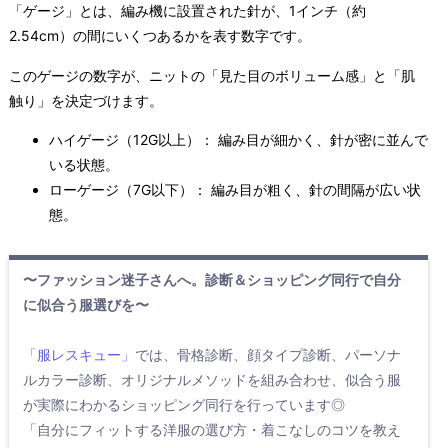
「ゲージ」とは、編み機に設置された針が、1インチ（約
2.54cm）の間にいくつあるかを表す数字です。
このゲージの数字が、ニットの「見た目のボリューム感」と「肌
触り」を決定づけます。
ハイゲージ（12G以上）： 編み目が細かく、針が密に並んで
いる状態。
ローゲージ（7G以下）： 編み目が粗く、針の間隔が広い状
態。
〜ファッション迷子さんへ。診断＆ショッピング同行で自分
に似合う服選びを〜
「服レスキュー」
では、骨格診断、顔タイプ診断、パーソナ
ルカラー診断、オリジナルメソッドを組み合わせ、似合う服
が実際にわかるショッピング同行を行っています◎
「自分にフィットする洋服の選び方・着こなしのコツを教え