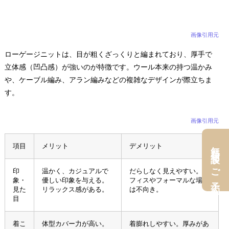
画像引用元
ローゲージニットは、目が粗くざっくりと編まれており、厚手で
立体感（凹凸感）が強いのが特徴です。ウール本来の持つ温かみ
や、ケーブル編み、アラン編みなどの複雑なデザインが際立ちま
す。
画像引用元
無料相談＆ご予約
項目
メリット
デメリット
印
温かく、カジュアルで
だらしなく見えやすい。オ
象・
優しい印象を与える。
フィスやフォーマルな場に
見た
リラックス感がある。
は不向き。
目
着こ
体型カバー力が高い。
着膨れしやすい。厚みがあ