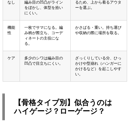
なし
編み目の凹凸がライン
るため、上から着るアウタ
をぼかし、体型を拾い
ーを選ぶ。
にくい。
機能
一枚でサマになる。編
かさばる・重い。持ち運び
性
み柄が際立ち、コーデ
や収納の際に場所を取る。
ィネートの主役にな
る。
ケア
多少のシワは編み目の
ざっくりしている分、ひっ
凹凸で目立ちにくい。
かけや型崩れ（ハンガーに
かけるなど）を起こしやす
い。
【骨格タイプ別】似合うのは
ハイゲージ？ローゲージ？