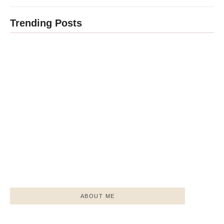
Trending Posts
手持ち服コー
バンドカラー
ディネートお
シャツが似合
すすめサービ
わない人の特
ス1…
徴と…
By
Admin
By
Admin
-
7月 14, 2026
-
7月 3, 2026
ABOUT ME