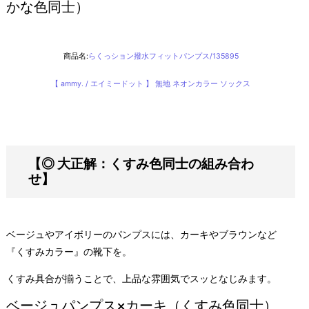
かな色同士）
商品名:
らくっション撥水フィットパンプス/135895
【 ammy. / エイミードット 】 無地 ネオンカラー ソックス
【◎ 大正解：くすみ色同士の組み合わ
せ】
ベージュやアイボリーのパンプスには、カーキやブラウンなど
『くすみカラー』の靴下を。
くすみ具合が揃うことで、上品な雰囲気でスッとなじみます。
ベージュパンプス×カーキ（くすみ色同士）