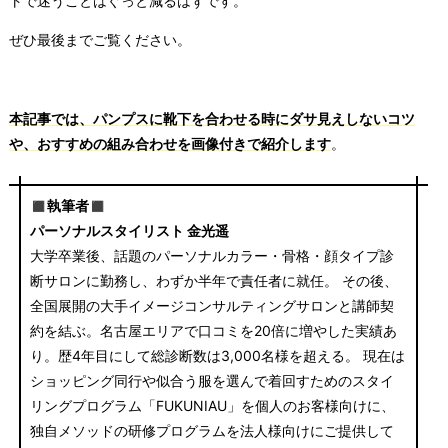
トで迷うことはぐっと減るはずです。
ぜひ最後までご覧ください。
本記事では、パンプスに靴下を合わせる時にダサ見えしないコツ
や、おすすめの組み合わせを画像付きで紹介します
。
◼︎執筆者◼︎
パーソナルスタイリスト 金光遥
大学卒業後、話題のパーソナルカラー・骨格・顔タイプ診
断サロンに勤務し、わずか半年で責任者に就任。 その後、
全国展開の大手イメージコンサルティングサロンと講師契
約を結ぶ。名古屋エリアで口コミを20倍に増やした実績あ
り。歴4年目にして総診断数は3,000名様を超える。 現在は
ショッピング同行や似合う服を選んで着回すためのスタイ
リングプログラム「FUKUNIAU」を個人のお客様向けに、
独自メソッドの研修プログラムを法人様向けにご提供して