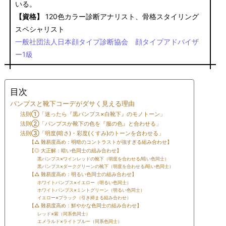
いる。
【資格】
120色カラー診断アナリスト、骨格スタイリング
スペシャリスト
一般社団法人日本顔タイプ診断協会 顔タイプアドバイザ
ー1級
目次
パンプスと靴下コーデがダサく見える理由
法則①「迷ったら『黒パンプス×白靴下』のモノトーン」
法則②「パンプスか靴下の色を『服の色』と合わせる」
法則③「明度(暗さ)・彩度(くすみ)のトーンを合わせる」
【△ 難易度高め：明暗のコントラストが強すぎる組み合わせ】
【◎ 大正解：暗い色同士の組み合わせ】
黒パンプス×ワインレッドの靴下（明度を合わせる/暗い色同士）
黒パンプス×ダークグリーンの靴下（明度を合わせる/暗い色同士）
【△ 難易度高め：明るい色同士の組み合わせ】
ホワイトパンプス×イエロー（明るい色同士）
ホワイトパンプス×ミントグリーン（明るい色同士）
イエロー×ブラック（引き締まる組み合わせ）
【△ 難易度高め：鮮やかな色同士の組み合わせ】
レッド×紫（同系色同士）
エメラルド×ライトブルー（同系色同士）