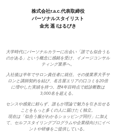
株式会社r.a.c.代表取締役
パーソナルスタイリスト
金光 遥 /はるぴき
大学時代にパーソナルカラーに出会い「誰でも似合うも
のがある」という概念に感銘を受け、イメージコンサル
ティング業界へ。
入社後は半年でサロン責任者に就任。その後業界大手サ
ロンと講師契約を結び、名古屋エリアの口コミを20倍
に増やした実績を持つ。歴4年目時点で総診断数は
3,000名を超える。
センスや感覚に頼らず、誰もが理論で魅力を引き出せる
ことをもっと多くの人に届けたく独立。
現在は「似合う服がわかるショッピング同行」に加え
て、セルフスタイリングプログラムや企業様向けにイベ
ントや研修をご提供している。