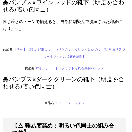
黒パンプス×ワインレッドの靴下（明度を合わ
せる/暗い色同士）
同じ暗さのトーンで揃えると、自然に馴染んで洗練された印象に
なります。
商品名:
【float】《推し活/推しカラー/メンカラ》くしゅくしゅ カラバリ 単色リブ ク
ルー丈ソックス【25色展開】
商品名:
ポインテッドトゥフラット走れる美脚パンプス
黒パンプス×ダークグリーンの靴下（明度を合
わせる/暗い色同士）
商品名:
シアーラメソックス
【△ 難易度高め：明るい色同士の組み合