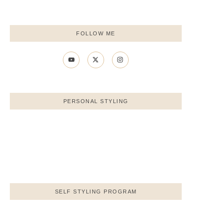
FOLLOW ME
PERSONAL STYLING
服レスキュー誕生の経緯
8月 15, 2024
/
SELF STYLING PROGRAM