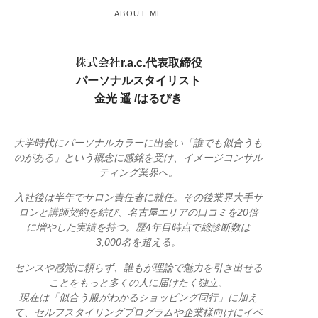
ABOUT ME
株式会社r.a.c.代表取締役
パーソナルスタイリスト
金光 遥 /はるぴき
大学時代にパーソナルカラーに出会い「誰でも似合うも
のがある」という概念に感銘を受け、イメージコンサル
ティング業界へ。
入社後は半年でサロン責任者に就任。その後業界大手サ
ロンと講師契約を結び、名古屋エリアの口コミを20倍
に増やした実績を持つ。歴4年目時点で総診断数は
3,000名を超える。
センスや感覚に頼らず、誰もが理論で魅力を引き出せる
ことをもっと多くの人に届けたく独立。
現在は「似合う服がわかるショッピング同行」に加え
て、セルフスタイリングプログラムや企業様向けにイベ