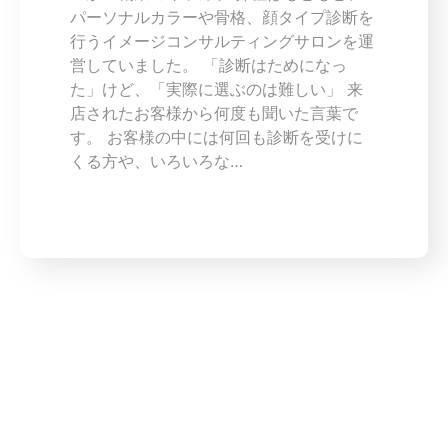
パーソナルカラーや骨格、顔タイプ診断を
行うイメージコンサルティングサロンを運
営していました。 「診断はためになっ
た」けど、「実際に選ぶのは難しい」 来
店されたお客様から何度も聞いた言葉で
す。 お客様の中には何回も診断を受けに
くる方や、いろいろな…
似合う服を知り
さらに素敵なあなた
へ
似合う＝調和している状態。
自分の持つ要素と服の色･素材･デザインがぴったり
重なると「似合う」が起こります。
誰しも合うものを身につけるだけで印象は飛躍的に
良くなります。