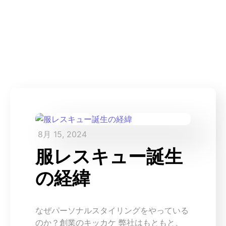
READ MORE
日常をもっと軽やか
8月 15, 2024
に
服レスキュー誕生
ライフスタイルに合わせた普段の着回しやオシャレ
なお出かけデート服、
の経緯
イベントや撮影で人に見られる機会までどんなシー
ンもお任せください。
なぜパーソナルスタイリングをやっている
のか？創業のキッカケ 弊社はもともと、
READ MORE